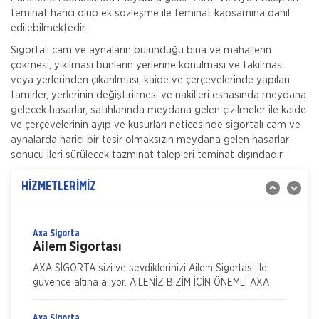
teminat harici olup ek sözleşme ile teminat kapsamına dahil
edilebilmektedir.
Sigortalı cam ve aynaların bulunduğu bina ve mahallerin
Aksigorta
çökmesi, yıkılması bunların yerlerine konulması ve takılması
Zorunlu Deprem Sigortası
veya yerlerinden çıkarılması, kaide ve çerçevelerinde yapılan
tamirler, yerlerinin değiştirilmesi ve nakilleri esnasında meydana
Zorunlu Deprem Sigortası depremin, deprem sonucu
gelecek hasarlar, satıhlarında meydana gelen çizilmeler ile kaide
yangın, infilak, tsunami ve yer kaymasının sigortalı
ve çerçevelerinin ayıp ve kusurları neticesinde sigortalı cam ve
binalarda neden olacağı hasarlara karşı güvence sağlar.
aynalarda harici bir tesir olmaksızın meydana gelen hasarlar
Teminatı Doğal Afetler
Aksigorta
sonucu ileri sürülecek tazminat talepleri teminat dışındadır
İş Yeri Sigortası
İş yeri Paket Sigortası siz iş yeri sahipleri düşünülerek
HİZMETLERİMİZ
mümkün olan tüm riskleri en ekonomik şekilde
kapsayabilmek için hazırlanmış bir sigorta paketidi
Axa Sigorta
Ailem Sigortası
AXA SİGORTA sizi ve sevdiklerinizi Ailem Sigortası ile
güvence altına alıyor. AİLENİZ BİZİM İÇİN ÖNEMLİ AXA
SİGORTA sizi ve/veya ailenizi, ferdi kaza teminatları il
Axa Sigorta