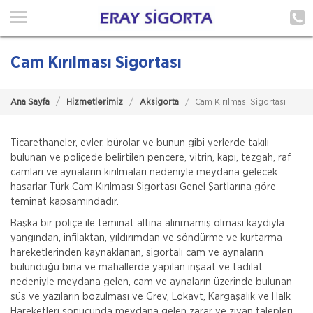
Ana Sayfa
Hakkımızda
Cam Kırılması Sigortası
Hizmetlerimiz
Ana Sayfa
Hizmetlerimiz
Aksigorta
Cam Kırılması Sigortası
Poliçe Hatırlat
İletişim
Ticarethaneler, evler, bürolar ve bunun gibi yerlerde takılı
bulunan ve poliçede belirtilen pencere, vitrin, kapı, tezgah, raf
camları ve aynaların kırılmaları nedeniyle meydana gelecek
Müşteri Girişi
hasarlar Türk Cam Kırılması Sigortası Genel Şartlarına göre
teminat kapsamındadır.
TEKLİF AL
Başka bir poliçe ile teminat altına alınmamış olması kaydıyla
yangından, infilaktan, yıldırımdan ve söndürme ve kurtarma
hareketlerinden kaynaklanan, sigortalı cam ve aynaların
bulunduğu bina ve mahallerde yapılan inşaat ve tadilat
nedeniyle meydana gelen, cam ve aynaların üzerinde bulunan
süs ve yazıların bozulması ve Grev, Lokavt, Kargaşalık ve Halk
Hareketleri sonucunda meydana gelen zarar ve ziyan talepleri