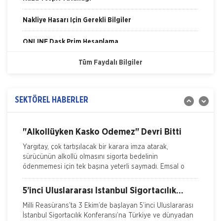
İSADER; Sigorta Acenteleri Poliçe Kesemez
Nakliye Hasarı İçin Gerekli Bilgiler
Hale Geldi
İskenderun Sigorta Acenteleri Derneği (İSADER) Başkanı
Yasin Keleş, zorunlu trafik sigortası poliçelerinin sorunlu
ONLİNE Dask Prim Hesaplama
hale geldiğini belirterek, “Motorlu Araçlar Zorunlu
Tüm Faydalı Bilgiler
Trafik Hasarı için Gerekli Bilgiler
İTO dan Sigorta Sektörü İçin Yol Haritası
Yangın Hasarı ile ilgili Bilgiler
İZMİR Ticaret Odası (İTO) Yönetim Kurulu Başkanı Ekrem
Demirtaş, düzenledikleri 'Sigorta Sektörü Geleceğini
SEKTÖREL HABERLER
Ferdi Kaza Hasar İle İlgili Bilgiler
Arıyor' arama konferansı ile sektöre yol haritas�
Kasko Hasar Dosyasında İstenilen Bilgiler
"Alkollüyken Kasko Ödemez" Devri Bitti
Yargıtay, çok tartışılacak bir karara imza atarak,
Kaza Tespit Tutanağı
sürücünün alkollü olmasını sigorta bedelinin
ödenmemesi için tek başına yeterli saymadı. Emsal o
Nakliye Hasarı İçin Gerekli Bilgiler
5’inci Uluslararası İstanbul Sigortacılık
Konferansı Milli Reasürans’ta yapıldı.
Milli Reasürans’ta 3 Ekim’de başlayan 5’inci Uluslararası
İstanbul Sigortacılık Konferansı’na Türkiye ve dünyadan