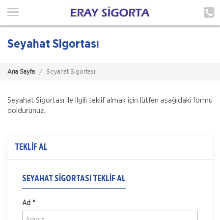
Ana Sayfa
Hakkımızda
Seyahat Sigortası
Hizmetlerimiz
Ana Sayfa
Seyahat Sigortası
Poliçe Hatırlat
İletişim
Seyahat Sigortası ile ilgili teklif almak için lütfen aşağıdaki formu
doldurunuz.
Müşteri Girişi
TEKLİF AL
TEKLİF AL
SEYAHAT SIGORTASI TEKLIF AL
Ad *