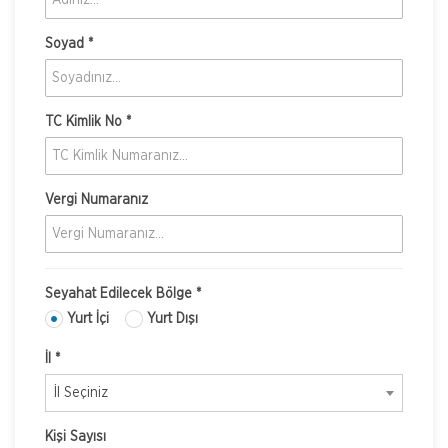
Soyad *
TC Kimlik No *
Vergi Numaranız
Seyahat Edilecek Bölge *
Yurt İçi
Yurt Dışı
İl *
İl Seçiniz
Kişi Sayısı