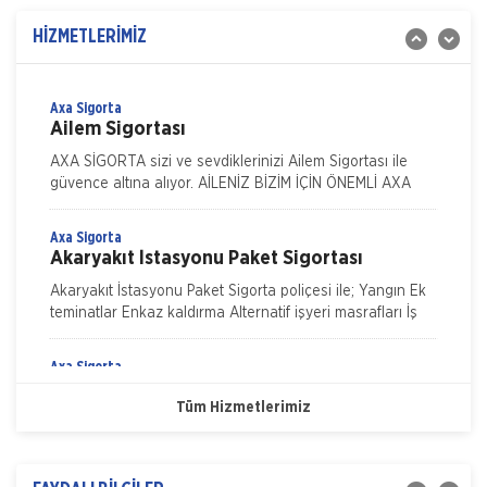
İş Yeri Sigortası
İş yeri Paket Sigortası siz iş yeri sahipleri düşünülerek
HİZMETLERİMİZ
mümkün olan tüm riskleri en ekonomik şekilde
kapsayabilmek için hazırlanmış bir sigorta paketidi
Axa Sigorta
Ailem Sigortası
AXA SİGORTA sizi ve sevdiklerinizi Ailem Sigortası ile
güvence altına alıyor. AİLENİZ BİZİM İÇİN ÖNEMLİ AXA
SİGORTA sizi ve/veya ailenizi, ferdi kaza teminatları il
Axa Sigorta
Akaryakıt İstasyonu Paket Sigortası
Akaryakıt İstasyonu Paket Sigorta poliçesi ile; Yangın Ek
teminatlar Enkaz kaldırma Alternatif işyeri masrafları İş
durması Cam kırılması Grev, lokavt, halk hareke
Axa Sigorta
Nakliye Hasarı İçin Gerekli Bilgiler
Eczanem Paket Sigortası
Tüm Hizmetlerimiz
ONLİNE Dask Prim Hesaplama
Eczanem sigortası ile bina, bina dışındaki garaj, kömürlük
su deposu gibi eklentilerden, bina içinde veya üzerinde
bulunan her çeşit sabit tesisat, bina iç
Trafik Hasarı için Gerekli Bilgiler