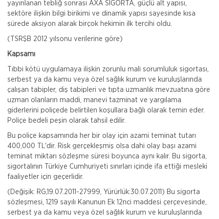
yayınlanan tebliğ sonrası AXA SİGORTA, güçlü alt yapısı,
sektöre ilişkin bilgi birikimi ve dinamik yapısı sayesinde kısa
sürede aksiyon alarak birçok hekimin ilk tercihi oldu.
(TSRŞB 2012 yılsonu verilerine göre)
Kapsamı
Tıbbi kötü uygulamaya ilişkin zorunlu mali sorumluluk sigortası,
serbest ya da kamu veya özel sağlık kurum ve kuruluşlarında
çalışan tabipler, diş tabipleri ve tıpta uzmanlık mevzuatına göre
uzman olanların maddi, manevi tazminat ve yargılama
giderlerini poliçede belirtilen koşullara bağlı olarak temin eder.
Poliçe bedeli peşin olarak tahsil edilir.
Bu poliçe kapsamında her bir olay için azami teminat tutarı
400,000 TL'dir. Risk gerçekleşmiş olsa dahi olay başı azami
teminat miktarı sözleşme süresi boyunca aynı kalır. Bu sigorta,
sigortalının Türkiye Cumhuriyeti sınırları içinde ifa ettiği mesleki
faaliyetler için geçerlidir.
(Değişik: RG,19.07.2011-27999, Yürürlük:30.07.2011) Bu sigorta
sözleşmesi, 1219 sayılı Kanunun Ek 12nci maddesi çerçevesinde,
serbest ya da kamu veya özel sağlık kurum ve kuruluşlarında