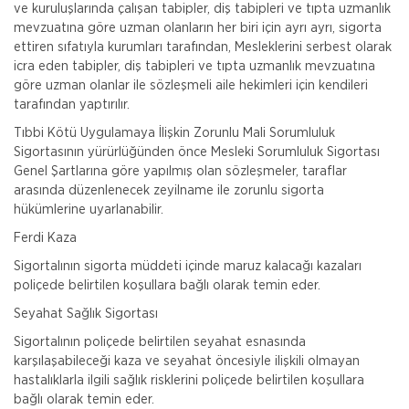
ve kuruluşlarında çalışan tabipler, diş tabipleri ve tıpta uzmanlık
mevzuatına göre uzman olanların her biri için ayrı ayrı, sigorta
ettiren sıfatıyla kurumları tarafından, Mesleklerini serbest olarak
icra eden tabipler, diş tabipleri ve tıpta uzmanlık mevzuatına
göre uzman olanlar ile sözleşmeli aile hekimleri için kendileri
tarafından yaptırılır.
Tıbbi Kötü Uygulamaya İlişkin Zorunlu Mali Sorumluluk
Sigortasının yürürlüğünden önce Mesleki Sorumluluk Sigortası
Genel Şartlarına göre yapılmış olan sözleşmeler, taraflar
arasında düzenlenecek zeyilname ile zorunlu sigorta
hükümlerine uyarlanabilir.
Ferdi Kaza
Sigortalının sigorta müddeti içinde maruz kalacağı kazaları
Aksigorta
poliçede belirtilen koşullara bağlı olarak temin eder.
Zorunlu Deprem Sigortası
Seyahat Sağlık Sigortası
Zorunlu Deprem Sigortası depremin, deprem sonucu
Sigortalının poliçede belirtilen seyahat esnasında
yangın, infilak, tsunami ve yer kaymasının sigortalı
karşılaşabileceği kaza ve seyahat öncesiyle ilişkili olmayan
binalarda neden olacağı hasarlara karşı güvence sağlar.
hastalıklarla ilgili sağlık risklerini poliçede belirtilen koşullara
Teminatı Doğal Afetler
Aksigorta
bağlı olarak temin eder.