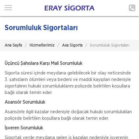
Ana Sayfa
Hakkımızda
Sorumluluk Sigortaları
Hizmetlerimiz
Ana Sayfa
Hizmetlerimiz
Axa Sigorta
Sorumluluk Sigortaları
Poliçe Hatırlat
İletişim
Üçüncü Şahıslara Karşı Mali Sorumluluk
Sigorta süresi içinde meydana gelebilecek bir olay neticesinde
Müşteri Girişi
3. şahısların ölümleri veya bedeni ve maddi kayıpları nedeniyle
sigortalının hukuki sorumluluklarını poliçede belirtilen koşullara
bağlı olarak temin eder.
TEKLİF AL
Asansör Sorumluluk
Asansörle ilgili kazalar nedeniyle doğacak hukuki sorumlulukları
poliçede belirtilen koşullara bağlı olarak temin eder.
İşveren Sorumluluk
Sigortalı yerde meydana gelen iş kazaları nedeniyle işverenin