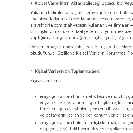
3.
Kişisel Verilerinizin Aktarılabileceği Üçüncü Kişi Ve
Yukarıda belirtilen amaçlarla, eraysigorta.com.tr ile payl
ana hissedarlarımız, hissedarlarımız, reklam verenler, 
eraysigorta.com.tr altyapısını kullanan üye firmalar ve 
kuruluşlar olmak üzere, faaliyetlerimizi yürütmek üzere 
yaptığımız, program ortağı kuruluşları, yurtiçi / yurtdış
Reklam amaçlı kullanılacak çerezlere ilişkin düzenleme
okuduğunuz “Gizlilik ve Kişisel Verilerin Korunması Pol
4.
Kişisel Verilerinizin Toplanma Şekli
Kişisel verileriniz,
eraysigorta.com.tr internet sitesi ve mobil uygul
veya özel e-posta adresi gibi bilgiler ile; kullanıc
tercihleri, gerçekleştirilen işlemlerin IP kayıtları
ve detaylarını içeren veriler, konum verileri şekli
eraysigorta.com.tr ile ticari ilişki kurmak, iş ba
özgeçmiş (cv), teklif vermek ve sair yollarla kişise