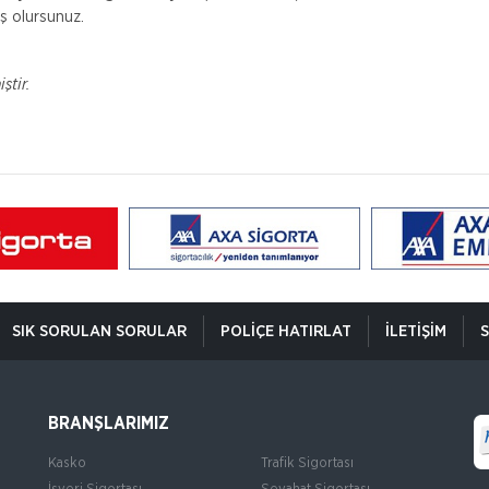
iş olursunuz.
ştir.
SIK SORULAN SORULAR
POLIÇE HATIRLAT
İLETIŞIM
S
BRANŞLARIMIZ
Kasko
Trafik Sigortası