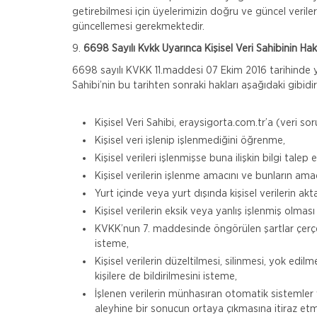
getirebilmesi için üyelerimizin doğru ve güncel veri
güncellemesi gerekmektedir.
9.
6698 Sayılı Kvkk Uyarınca Kişisel Veri Sahibinin Hak
6698 sayılı KVKK 11.maddesi 07 Ekim 2016 tarihinde yü
Sahibi’nin bu tarihten sonraki hakları aşağıdaki gibidir
Kişisel Veri Sahibi, eraysigorta.com.tr’a (veri sor
Kişisel veri işlenip işlenmediğini öğrenme,
Kişisel verileri işlenmişse buna ilişkin bilgi talep
Kişisel verilerin işlenme amacını ve bunların ama
Yurt içinde veya yurt dışında kişisel verilerin akta
Kişisel verilerin eksik veya yanlış işlenmiş olmas
KVKK’nun 7. maddesinde öngörülen şartlar çerçeve
isteme,
Kişisel verilerin düzeltilmesi, silinmesi, yok edilm
kişilere de bildirilmesini isteme,
İşlenen verilerin münhasıran otomatik sistemler va
aleyhine bir sonucun ortaya çıkmasına itiraz et