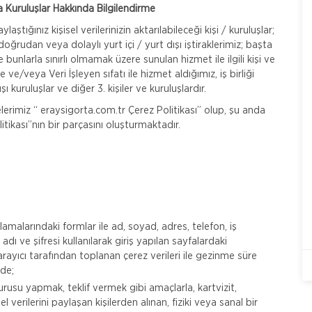
ya Kuruluşlar Hakkında Bilgilendirme
aştığınız kişisel verilerinizin aktarılabileceği kişi / kuruluşlar;
doğrudan veya dolaylı yurt içi / yurt dışı iştiraklerimiz; başta
bunlarla sınırlı olmamak üzere sunulan hizmet ile ilgili kişi ve
ve/veya Veri İşleyen sıfatı ile hizmet aldığımız, iş birliği
ı kuruluşlar ve diğer 3. kişiler ve kuruluşlardır.
lerimiz “ eraysigorta.com.tr Çerez Politikası” olup, şu anda
itikası”nın bir parçasını oluşturmaktadır.
amalarındaki formlar ile ad, soyad, adres, telefon, iş
ı adı ve şifresi kullanılarak giriş yapılan sayfalardaki
, tarayıcı tarafından toplanan çerez verileri ile gezinme süre
nde;
şvurusu yapmak, teklif vermek gibi amaçlarla, kartvizit,
l verilerini paylaşan kişilerden alınan, fiziki veya sanal bir