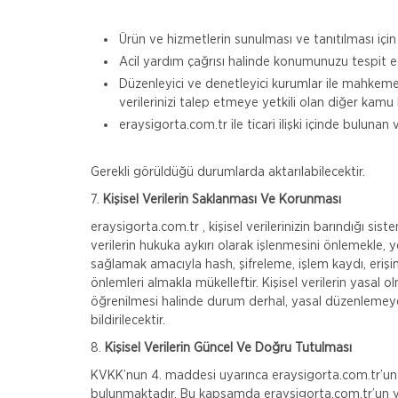
Ürün ve hizmetlerin sunulması ve tanıtılması için 
Acil yardım çağrısı halinde konumunuzu tespit ed
Düzenleyici ve denetleyici kurumlar ile mahkeme v
verilerinizi talep etmeye yetkili olan diğer kamu
eraysigorta.com.tr ile ticari ilişki içinde bulunan
Gerekli görüldüğü durumlarda aktarılabilecektir.
7.
Kişisel Verilerin Saklanması Ve Korunması
eraysigorta.com.tr , kişisel verilerinizin barındığı sis
verilerin hukuka aykırı olarak işlenmesini önlemekle, ye
sağlamak amacıyla hash, şifreleme, işlem kaydı, erişim 
önlemleri almakla mükelleftir. Kişisel verilerin yasal 
öğrenilmesi halinde durum derhal, yasal düzenlemeye 
bildirilecektir.
8.
Kişisel Verilerin Güncel Ve Doğru Tutulması
KVKK’nun 4. maddesi uyarınca eraysigorta.com.tr’un k
bulunmaktadır. Bu kapsamda eraysigorta.com.tr’un y