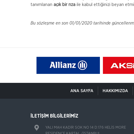
tanımlanan
açık bir rıza
ile kabul ettiğinizi beyan etm
Bu sözleşme en son 01/01/2020 tarihinde güncellenmi
ANA SAYFA
HAKKIMIZDA
İLETİŞİM BİLGİLERİMİZ
YALI MAH KADİR SOK NO 14 D:176 HELİS MORE
RESİDENCE KARTAL /İSTANBUL