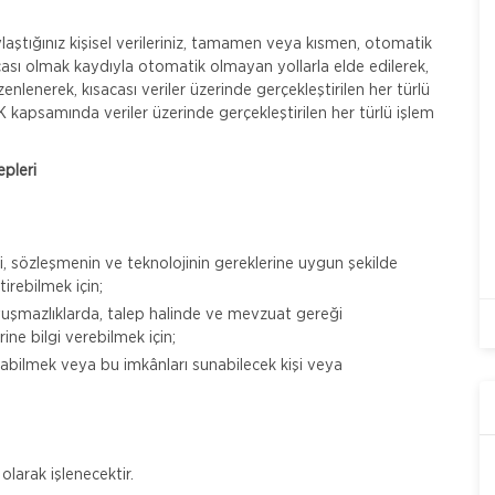
laştığınız kişisel verileriniz, tamamen veya kısmen, otomatik
çası olmak kaydıyla otomatik olmayan yollarla elde edilerek,
nlenerek, kısacası veriler üzerinde gerçekleştirilen her türlü
K kapsamında veriler üzerinde gerçekleştirilen her türlü işlem
epleri
ni, sözleşmenin ve teknolojinin gereklerine uygun şekilde
irebilmek için;
yuşmazlıklarda, talep halinde ve mevzuat gereği
ine bilgi verebilmek için;
abilmek veya bu imkânları sunabilecek kişi veya
olarak işlenecektir.