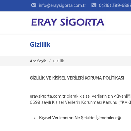
info@eraysigorta.com.tr
0(216) 389-688
Gizlilik
Ana Sayfa
Gizlilik
GİZLİLİK VE KİŞİSEL VERİLERİ KORUMA POLİTİKASI
eraysigorta.com.tr olarak kişisel verilerinizin güvenl
6698 sayılı Kişisel Verilerin Korunması Kanunu (“KV
Kişisel Verilerinizin Ne Şekilde İşlenebileceği