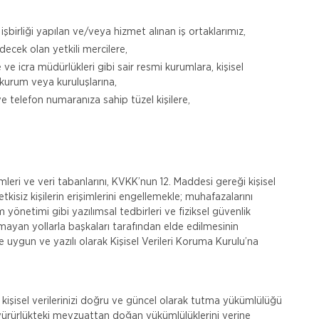
işbirliği yapılan ve/veya hizmet alınan iş ortaklarımız,
ecek olan yetkili mercilere,
e icra müdürlükleri gibi sair resmi kurumlara, kişisel
 kurum veya kuruluşlarına,
 ve telefon numaranıza sahip tüzel kişilere,
temleri ve veri tabanlarını, KVKK’nun 12. Maddesi gereği kişisel
tkisiz kişilerin erişimlerini engellemekle; muhafazalarını
yönetimi gibi yazılımsal tedbirleri ve fiziksel güvenlik
olmayan yollarla başkaları tarafından elde edilmesinin
uygun ve yazılı olarak Kişisel Verileri Koruma Kurulu’na
işisel verilerinizi doğru ve güncel olarak tutma yükümlülüğü
ürürlükteki mevzuattan doğan yükümlülüklerini yerine