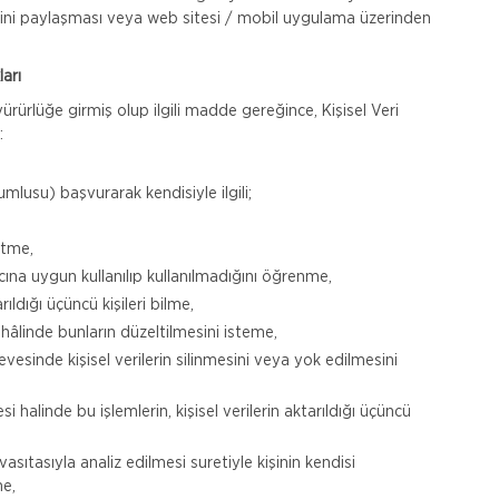
lerini paylaşması veya web sitesi / mobil uygulama üzerinden
ları
rürlüğe girmiş olup ilgili madde gereğince, Kişisel Veri
:
umlusu) başvurarak kendisiyle ilgili;
 etme,
cına uygun kullanılıp kullanılmadığını öğrenme,
rıldığı üçüncü kişileri bilme,
ı hâlinde bunların düzeltilmesini isteme,
sinde kişisel verilerin silinmesini veya yok edilmesini
esi halinde bu işlemlerin, kişisel verilerin aktarıldığı üçüncü
sıtasıyla analiz edilmesi suretiyle kişinin kendisi
me,