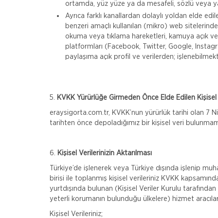
ortamda, yüz yüze ya da mesafeli, sözlü veya ya
Ayrıca farklı kanallardan dolaylı yoldan elde ed
benzeri amaçlı kullanılan (mikro) web sitelerind
okuma veya tıklama hareketleri, kamuya açık ver
platformları (Facebook, Twitter, Google, Instag
paylaşıma açık profil ve verilerden; işlenebilme
5.
KVKK Yürürlüğe Girmeden Önce Elde Edilen Kişisel V
eraysigorta.com.tr, KVKK’nun yürürlük tarihi olan 7 
tarihten önce depoladığımız bir kişisel veri bulunmam
6.
Kişisel Verilerinizin Aktarılması
Türkiye’de işlenerek veya Türkiye dışında işlenip mu
birisi ile toplanmış kişisel verileriniz KVKK kapsam
yurtdışında bulunan (Kişisel Veriler Kurulu tarafından
yeterli korumanın bulunduğu ülkelere) hizmet aracıları
Kişisel Verileriniz;