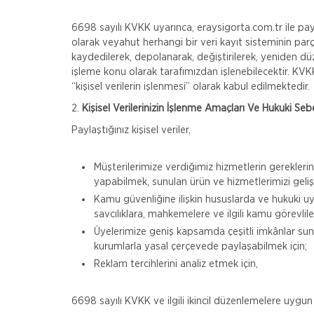
6698 sayılı KVKK uyarınca, eraysigorta.com.tr ile pay
olarak veyahut herhangi bir veri kayıt sisteminin par
kaydedilerek, depolanarak, değiştirilerek, yeniden düze
işleme konu olarak tarafımızdan işlenebilecektir. KVK
“kişisel verilerin işlenmesi” olarak kabul edilmektedir.
2.
Kişisel Verilerinizin İşlenme Amaçları Ve Hukuki Seb
Paylaştığınız kişisel veriler,
Müşterilerimize verdiğimiz hizmetlerin gerekleri
yapabilmek, sunulan ürün ve hizmetlerimizi gelişt
Kamu güvenliğine ilişkin hususlarda ve hukuki u
savcılıklara, mahkemelere ve ilgili kamu görevliler
Üyelerimize geniş kapsamda çeşitli imkânlar sun
kurumlarla yasal çerçevede paylaşabilmek için;
Reklam tercihlerini analiz etmek için,
6698 sayılı KVKK ve ilgili ikincil düzenlemelere uygun 