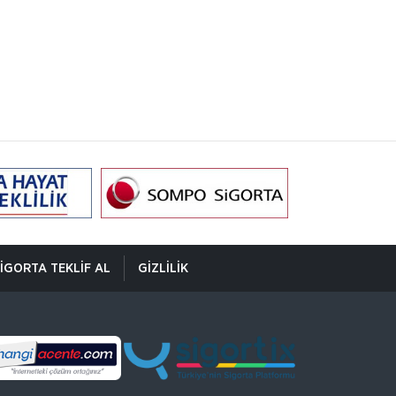
"Alkollüyken Kasko Ödemez" Devri
Bitti
Yargıtay, çok tartışılacak bir karara imza atarak,
sürücünün alkollü olmasını sigorta bedelinin
ödenmemesi için tek başına yeterli saymadı.
Emsal o
5’inci Uluslararası İstanbul
Sigortacılık Konferansı Milli
Milli Reasürans’ta 3 Ekim’de başlayan 5’inci
Reasürans’ta yapıldı.
Uluslararası İstanbul Sigortacılık Konferansı’na
Türkiye ve dünyadan çok değerli katılımcılar
katı
Borçluyuz Ama Birikimi Seviyoruz
NN Hayat ve Emeklilik adına Nielsen tarafından
ilki Temmuz 2016’da 8 ilde 15 ve üzeri çalışanı
IGORTA TEKLIF AL
GIZLILIK
olan şirketlerin çalışanları ile yapılan geniş çaplı
otomatik