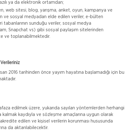
zılı ya da elektronik ortamdan;
ilen, web sitesi, blog, yarışma, anket, oyun, kampanya ve
en ve sosyal medyadan elde edilen veriler, e-bülten
i tabanlarının sunduğu veriler, sosyal medya
ram, Snapchat vs) gibi sosyal paylaşım sitelerinden
kte ve toplanabilmektedir.
erileriniz
Nisan 2016 tarihinden önce yayım hayatına başlamadığı için bu
aktadır.
hafaza edilmek üzere, yukarıda sayılan yöntemlerden herhangi
ında kalmak kaydıyla ve sözleşme amaçlarına uygun olarak
 akredite edilen ve kişisel verilerin korunması hususunda
na da aktarılabilecektir.