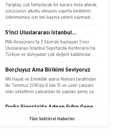
Bitti
Yargıtay, çok tartışılacak bir karara imza atarak,
sürücünün alkollü olmasını sigorta bedelinin
ödenmemesi için tek başına yeterli saymadı.
Emsal o
5’inci Uluslararası İstanbul
Sigortacılık Konferansı Milli
Milli Reasürans’ta 3 Ekim’de başlayan 5’inci
Reasürans’ta yapıldı.
Uluslararası İstanbul Sigortacılık Konferansı’na
Türkiye ve dünyadan çok değerli katılımcılar
katı
Borçluyuz Ama Birikimi Seviyoruz
NN Hayat ve Emeklilik adına Nielsen tarafından
ilki Temmuz 2016’da 8 ilde 15 ve üzeri çalışanı
olan şirketlerin çalışanları ile yapılan geniş çaplı
otomatik
Doğa Sigorta’da Adnan Sığın Genel
Müdür Yardımcısı Oldu
Doğa Sigorta’da önemli bir atama gerçekleşti.
Tüm Sektörel Haberler
Geçtiğimiz yıldan beri Doğa Sigorta’da Güney
Doğu Akdeniz ve Akdeniz Bölgelerinden
sorumlu Satış Grup M&u