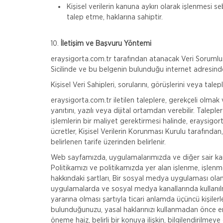
Kişisel verilerin kanuna aykırı olarak işlenmesi 
talep etme, haklarına sahiptir.
10.
İletişim ve Başvuru Yöntemi
eraysigorta.com.tr tarafından atanacak Veri Sorumlusu
Sicilinde ve bu belgenin bulunduğu internet adresinde 
Kişisel Veri Sahipleri, sorularını, görüşlerini veya taleple
eraysigorta.com.tr iletilen taleplere, gerekçeli olm
yanıtını, yazılı veya dijital ortamdan verebilir. Taleple
işlemlerin bir maliyet gerektirmesi halinde, eraysigor
ücretler, Kişisel Verilerin Korunması Kurulu tarafında
belirlenen tarife üzerinden belirlenir.
Web sayfamızda, uygulamalarımızda ve diğer sair kanall
Politikamızı ve politikamızda yer alan işlenme, işlenme 
hakkındaki şartları, Bir sosyal medya uygulaması olan
uygulamalarda ve sosyal medya kanallarında kullanılma
yararına olması şartıyla ticari anlamda üçüncü kişiler
bulunduğunuzu, yasal haklarınızı kullanmadan önce 
öneme haiz, belirli bir konuya ilişkin, bilgilendirilme