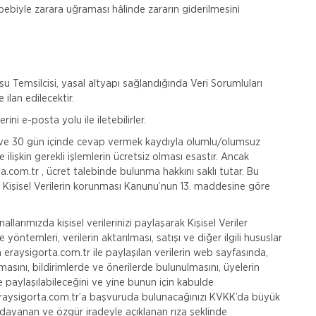
sebebiyle zarara uğraması hâlinde zararın giderilmesini
 Temsilcisi, yasal altyapı sağlandığında Veri Sorumluları
ilan edilecektir.
rini e-posta yolu ile iletebilirler.
ak ve 30 gün içinde cevap vermek kaydıyla olumlu/olumsuz
re ilişkin gerekli işlemlerin ücretsiz olması esastır. Ancak
ta.com.tr , ücret talebinde bulunma hakkını saklı tutar. Bu
n, Kişisel Verilerin korunması Kanunu’nun 13. maddesine göre
arımızda kişisel verilerinizi paylaşarak Kişisel Veriler
yöntemleri, verilerin aktarılması, satışı ve diğer ilgili hususlar
 eraysigorta.com.tr ile paylaşılan verilerin web sayfasında,
sını, bildirimlerde ve önerilerde bulunulmasını, üyelerin
le paylaşılabileceğini ve yine bunun için kabulde
eraysigorta.com.tr’a başvuruda bulunacağınızı KVKK’da büyük
ye dayanan ve özgür iradeyle açıklanan rıza şeklinde