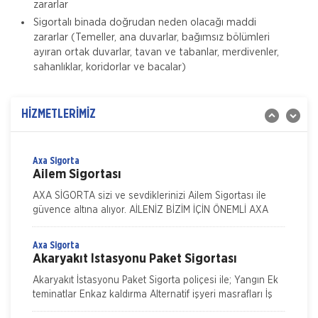
Zorunlu Deprem Sigortası
zararlar
Sigortalı binada doğrudan neden olacağı maddi
Zorunlu Deprem Sigortası depremin, deprem sonucu
zararlar (Temeller, ana duvarlar, bağımsız bölümleri
yangın, infilak, tsunami ve yer kaymasının sigortalı
ayıran ortak duvarlar, tavan ve tabanlar, merdivenler,
binalarda neden olacağı hasarlara karşı güvence sağlar.
sahanlıklar, koridorlar ve bacalar)
Teminatı Doğal Afetler
Aksigorta
İş Yeri Sigortası
İş yeri Paket Sigortası siz iş yeri sahipleri düşünülerek
HİZMETLERİMİZ
mümkün olan tüm riskleri en ekonomik şekilde
kapsayabilmek için hazırlanmış bir sigorta paketidi
Axa Sigorta
Ailem Sigortası
AXA SİGORTA sizi ve sevdiklerinizi Ailem Sigortası ile
güvence altına alıyor. AİLENİZ BİZİM İÇİN ÖNEMLİ AXA
SİGORTA sizi ve/veya ailenizi, ferdi kaza teminatları il
Axa Sigorta
Akaryakıt İstasyonu Paket Sigortası
Akaryakıt İstasyonu Paket Sigorta poliçesi ile; Yangın Ek
teminatlar Enkaz kaldırma Alternatif işyeri masrafları İş
durması Cam kırılması Grev, lokavt, halk hareke