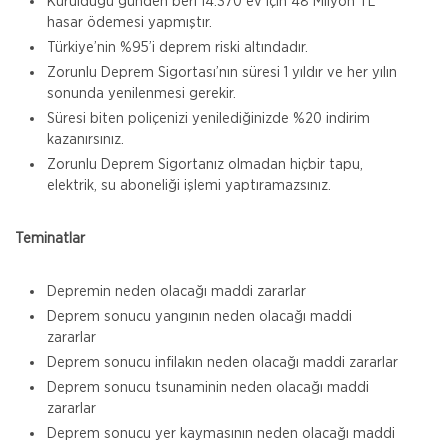
Kurulduğu günden beri 14.370 ev için 48 Milyon TL
hasar ödemesi yapmıştır.
Türkiye’nin %95’i deprem riski altındadır.
Zorunlu Deprem Sigortası’nın süresi 1 yıldır ve her yılın
sonunda yenilenmesi gerekir.
Süresi biten poliçenizi yenilediğinizde %20 indirim
kazanırsınız.
Zorunlu Deprem Sigortanız olmadan hiçbir tapu,
elektrik, su aboneliği işlemi yaptıramazsınız.
Teminatlar
Depremin neden olacağı maddi zararlar
Deprem sonucu yangının neden olacağı maddi
zararlar
Deprem sonucu infilakın neden olacağı maddi zararlar
Deprem sonucu tsunaminin neden olacağı maddi
zararlar
Deprem sonucu yer kaymasının neden olacağı maddi
Aksigorta