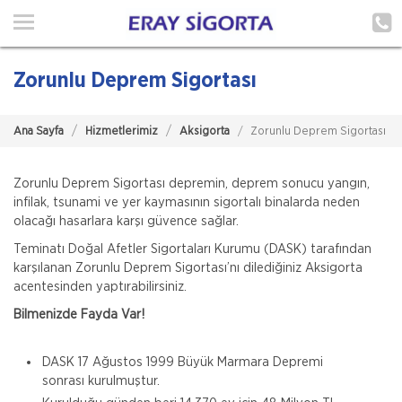
Ana Sayfa
Hakkımızda
Zorunlu Deprem Sigortası
Hizmetlerimiz
Ana Sayfa
Hizmetlerimiz
Aksigorta
Zorunlu Deprem Sigortası
Poliçe Hatırlat
İletişim
Zorunlu Deprem Sigortası depremin, deprem sonucu yangın,
infilak, tsunami ve yer kaymasının sigortalı binalarda neden
olacağı hasarlara karşı güvence sağlar.
Müşteri Girişi
Teminatı Doğal Afetler Sigortaları Kurumu (DASK) tarafından
karşılanan Zorunlu Deprem Sigortası’nı dilediğiniz Aksigorta
TEKLİF AL
acentesinden yaptırabilirsiniz.
Bilmenizde Fayda Var!
DASK 17 Ağustos 1999 Büyük Marmara Depremi
sonrası kurulmuştur.