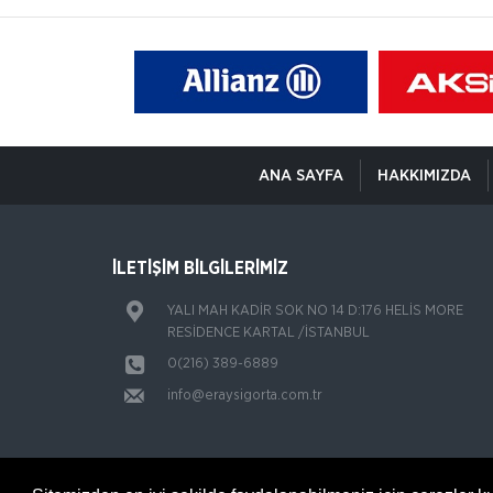
ANA SAYFA
HAKKIMIZDA
İLETİŞİM BİLGİLERİMİZ
YALI MAH KADİR SOK NO 14 D:176 HELİS MORE
RESİDENCE KARTAL /İSTANBUL
0(216) 389-6889
info@eraysigorta.com.tr