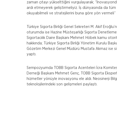
zaman çıtayı yükselttiğini vurgulayarak; “İnovasyonda
ardı etmeyerek geliştirmeliyiz. İş dünyasında da tü
okuyabilmeli ve stratejilerini buna göre yön vermeli” 
Türkiye Sigorta Birliği Genel Sekreteri M. Akif Eroğlu
oturumda ise Hazine Müsteşarlığı Sigorta Denetleme 
Sigortacılık Daire Başkanı Mehmet Höbek kamu otori
hakkında; Türkiye Sigorta Birliği Yönetim Kurulu Baş
Gözetim Merkezi Genel Müdürü Mustafa Akmaz ise si
yaptı.
Sempozyumda TOBB Sigorta Acenteleri İcra Komitesi 
Derneği Başkanı Mehmet Genç, TOBB Sigorta Eksperler
hizmetler yönüyle inovasyonu ele aldı. Neosinerji Bil
teknolojilerindeki son gelişmeleri paylaştı.