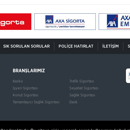
SIK SORULAN SORULAR
POLIÇE HATIRLAT
İLETIŞIM
S
BRANŞLARIMIZ
Kasko
Trafik Sigortası
İşyeri Sigortası
Seyahat Sigortası
Konut Sigortası
Sağlık Sigortası
Tamamlayıcı Sağlık Sigortası
Dask