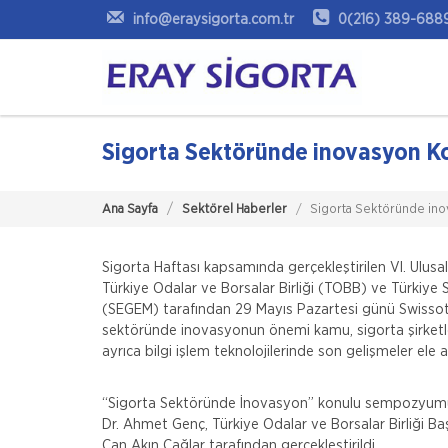
info@eraysigorta.com.tr
0(216) 389-688
Sigorta Sektöründe inovasyon K
Ana Sayfa
Sektörel Haberler
Sigorta Sektöründe in
Sigorta Haftası kapsamında gerçekleştirilen VI. Ulus
Türkiye Odalar ve Borsalar Birliği (TOBB) ve Türkiye Sig
(SEGEM) tarafından 29 Mayıs Pazartesi günü Swisso
sektöründe inovasyonun önemi kamu, sigorta şirketleri
ayrıca bilgi işlem teknolojilerinde son gelişmeler ele al
“Sigorta Sektöründe İnovasyon” konulu sempozyumun 
Dr. Ahmet Genç, Türkiye Odalar ve Borsalar Birliği Baş
Can Akın Çağlar tarafından gerçekleştirildi.