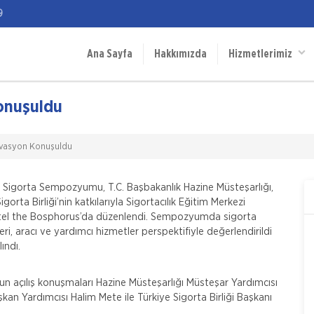
9
Ana Sayfa
Hakkımızda
Hizmetlerimiz
onuşuldu
ovasyon Konuşuldu
al Sigorta Sempozyumu, T.C. Başbakanlık Hazine Müsteşarlığı,
orta Birliği’nin katkılarıyla Sigortacılık Eğitim Merkezi
tel the Bosphorus’da düzenlendi. Sempozyumda sigorta
, aracı ve yardımcı hizmetler perspektifiyle değerlendirildi
ındı.
açılış konuşmaları Hazine Müsteşarlığı Müsteşar Yardımcısı
kan Yardımcısı Halim Mete ile Türkiye Sigorta Birliği Başkanı