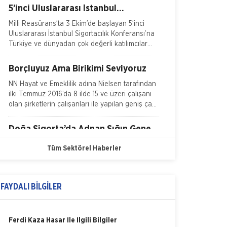
5’inci Uluslararası İstanbul
Sigortacılık Konferansı Milli
Milli Reasürans’ta 3 Ekim’de başlayan 5’inci
Reasürans’ta yapıldı.
Uluslararası İstanbul Sigortacılık Konferansı’na
Türkiye ve dünyadan çok değerli katılımcılar
katı
Borçluyuz Ama Birikimi Seviyoruz
NN Hayat ve Emeklilik adına Nielsen tarafından
ilki Temmuz 2016’da 8 ilde 15 ve üzeri çalışanı
olan şirketlerin çalışanları ile yapılan geniş çaplı
otomatik
Doğa Sigorta’da Adnan Sığın Genel
Müdür Yardımcısı Oldu
Doğa Sigorta’da önemli bir atama gerçekleşti.
Tüm Sektörel Haberler
Geçtiğimiz yıldan beri Doğa Sigorta’da Güney
Doğu Akdeniz ve Akdeniz Bölgelerinden
sorumlu Satış Grup M&u
FAYDALI BİLGİLER
Fare Kasko Kapsamında
Sigorta şirketleri ile sigortalılar arasındaki
uyuşmazlıkları çözen Sigorta Tahkim
Ferdi Kaza Hasar İle İlgili Bilgiler
Komisyonu, sigortalı bir aracın aksamlarının