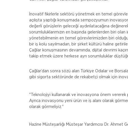
İnovatif fikirlerle sektörü yönetmek en temel görevler
açılışta yaptığı konuşmada sempozyumun inovasyon 
değerli görüşlerin geleceği aydınlatacağına değinere
sorumluluklarımızın en başında gelenlerden biri olan in
yönetebilmenin en temel görevlerimizden biri oldu
bir iş kolu sayılmadan, bir şirket kültürü haline getiril
Çağlar konuşmasının devamında, dijital devrimi kaçır
takip etmek üzere herkese ayrı sorumluluklar düştüğün
Çağlar’dan sonra sözü alan Türkiye Odalar ve Borsala
gibi sigorta sektöründe de rekabetçi olmak için inov
"Teknolojiyi kullanarak ve inovasyona önem vererek
Ayrıca inovasyonu yeni ürün ve iş alanı olarak görmeni
olarak görmeliyiz."
Hazine Müsteşarlığı Müsteşar Yardımcısı Dr. Ahmet Genç 