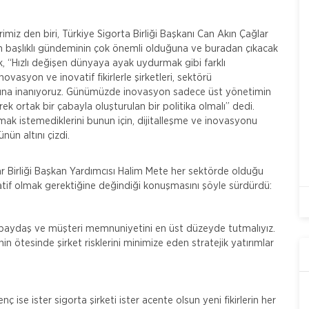
imiz den biri, Türkiye Sigorta Birliği Başkanı Can Akın Çağlar
başlıklı gündeminin çok önemli olduğuna ve buradan çıkacak
k, “Hızlı değişen dünyaya ayak uydurmak gibi farklı
ovasyon ve inovatif fikirlerle şirketleri, sektörü
ğuna inanıyoruz. Günümüzde inovasyon sadece üst yönetimin
erek ortak bir çabayla oluşturulan bir politika olmalı” dedi.
mak istemediklerini bunun için, dijitalleşme ve inovasyonu
ün altını çizdi.
r Birliği Başkan Yardımcısı Halim Mete her sektörde olduğu
atif olmak gerektiğine değindiği konuşmasını şöyle sürdürdü:
 paydaş ve müşteri memnuniyetini en üst düzeyde tutmalıyız.
n ötesinde şirket risklerini minimize eden stratejik yatırımlar
ise ister sigorta şirketi ister acente olsun yeni fikirlerin her